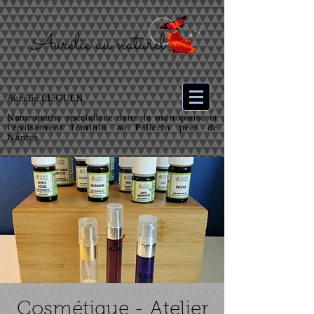
Aurélie LE GUEN
Naturopathe spécialisée dans la ménopause et
l’épuisement féminin au Pellerin près de
Nantes
Cosmétique - Atelier