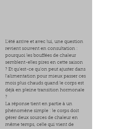
L'été arrive et avec lui, une question 
revient souvent en consultation : 
pourquoi les bouffées de chaleur 
semblent-elles pires en cette saison 
? Et qu'est-ce qu'on peut ajuster dans 
l'alimentation pour mieux passer ces 
mois plus chauds quand le corps est 
déjà en pleine transition hormonale 
?
La réponse tient en partie à un 
phénomène simple : le corps doit 
gérer deux sources de chaleur en 
même temps, celle qui vient de 