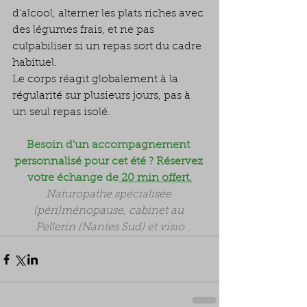
d'alcool, alterner les plats riches avec 
des légumes frais, et ne pas 
culpabiliser si un repas sort du cadre 
habituel.
Le corps réagit globalement à la 
régularité sur plusieurs jours, pas à 
un seul repas isolé.
Besoin d'un accompagnement 
personnalisé pour cet été ? Réservez 
votre échange de
 20 min offert.
Naturopathe spécialisée 
(péri)ménopause, cabinet au 
Pellerin (Nantes Sud) et visio