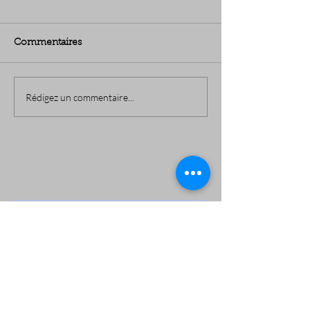
Commentaires
Rédigez un commentaire...
Revenez bientôt
Dès que de nouveaux posts
seront publiés, vous les verrez
ici.