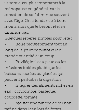
ils sont aussi plus importants à la 
ménopause en général, car la 
sensation de soif diminue souvent 
avec l'âge. On a tendance à boire 
moins alors que le besoin réel ne 
diminue pas.
Quelques repères simples pour l'été :
•        Boire régulièrement tout au 
long de la journée plutôt qu'en 
grande quantité d'un coup
•        Privilégier l'eau plate ou les 
infusions froides plutôt que les 
boissons sucrées ou glacées qui 
peuvent perturber la digestion
•        Intégrer des aliments riches en 
eau : concombre, pastèque, 
courgette, tomate
•        Ajouter une pincée de sel non 
raffiné dans l'eau lors de fortes 