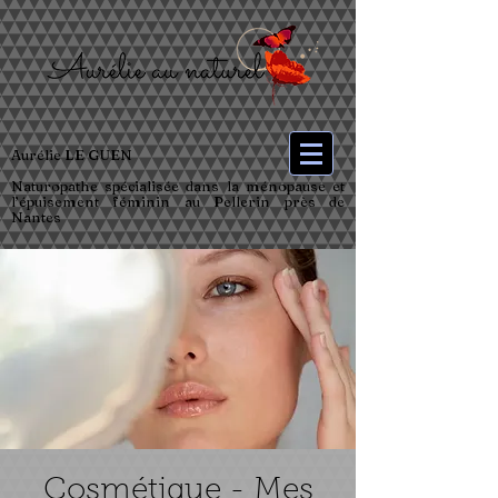
Aurélie LE GUEN
Naturopathe spécialisée dans la ménopause et
l’épuisement féminin au Pellerin près de
Nantes
Cosmétique - Mes