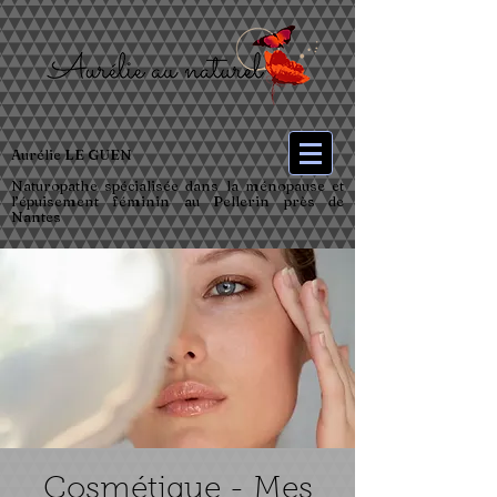
Aurélie LE GUEN
Naturopathe spécialisée dans la ménopause et
l’épuisement féminin au Pellerin près de
Nantes
Cosmétique - Mes