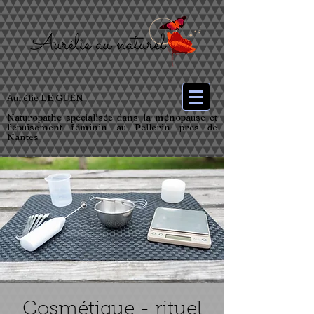
Aurélie LE GUEN
Naturopathe spécialisée dans la ménopause et
l’épuisement féminin au Pellerin près de
Nantes
Cosmétique - rituel