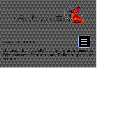
Aurélie LE GUEN
Naturopathe spécialisée dans la ménopause et
l’épuisement féminin au Pellerin près de
Nantes