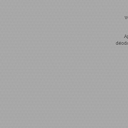
v
A
déodo