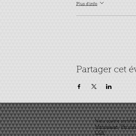
Plus d'info
Partager cet 
Naturopathe certifiée
Ménopause
·
Périmé
CGV