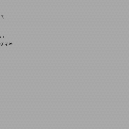
13
un
ogique