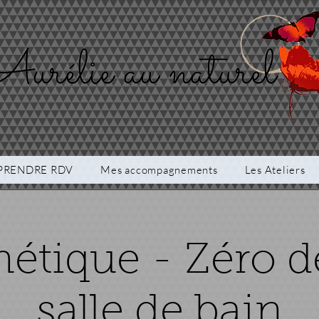
PRENDRE RDV
Mes accompagnements
Les Ateliers
étique - Zéro d
salle de bain