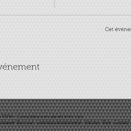
Cet événe
événement
 FENA – Consultations en cabinet et en visio.
nopause
·
Burn-out
·
Libération émotionnelle
·
Ateliers
·
Blog
·
Contact