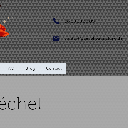
06 09 59 30 09
contact@aurelieaunaturel.fr
FAQ
Blog
Contact
échet