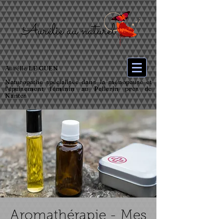
Aurélie LE GUEN
Naturopathe spécialisée dans la ménopause et
l’épuisement féminin au Pellerin près de
Nantes
Aromathérapie - Mes