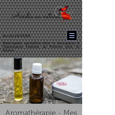
Aurélie LE GUEN
Naturopathe spécialisée dans la ménopause et
l’épuisement féminin au Pellerin près de
Nantes
Aromathérapie - Mes