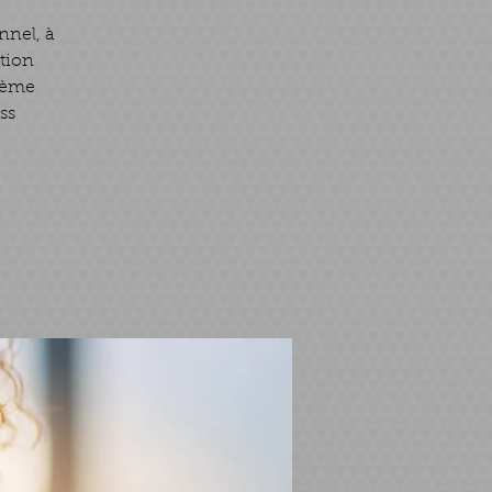
nnel, à
ation
stème
ess