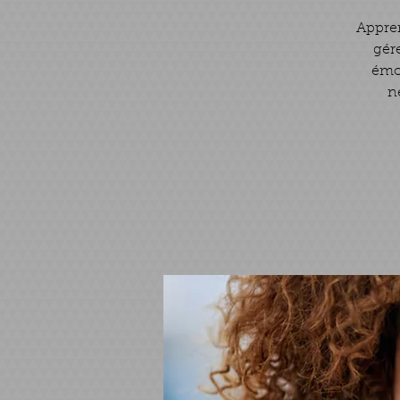
Appren
gére
émot
n