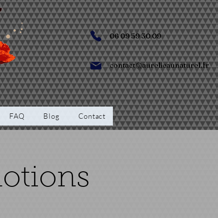
06 09 59 30 09
contact@aurelieaunaturel.fr
FAQ
Blog
Contact
motions