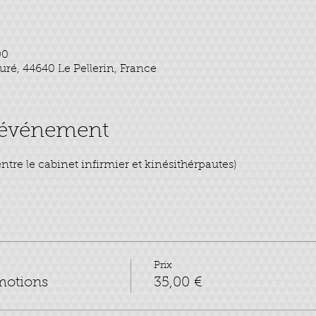
00
euré, 44640 Le Pellerin, France
l'événement
tre le cabinet infirmier et kinésithérpautes)
Prix
émotions
35,00 €