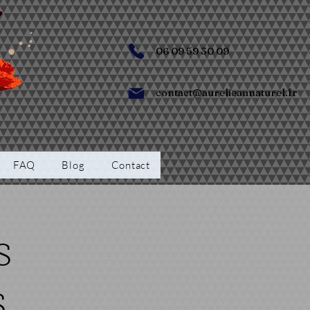
06 09 59 30 09
contact@aurelieaunaturel.fr
FAQ
Blog
Contact
s
s