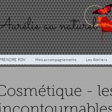
PRENDRE RDV
Mes accompagnements
Les Ateliers
Cosmétique - le
incontournable