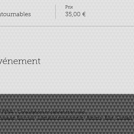
Prix
ntournables
35,00 €
événement
 FENA – Consultations en cabinet et en visio.
nopause
·
Burn-out
·
Libération émotionnelle
·
Ateliers
·
Blog
·
Contact