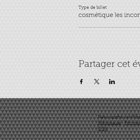
Type de billet
cosmétique les inco
Partager cet 
Naturopathe certifiée
Ménopause
·
Périmé
CGV