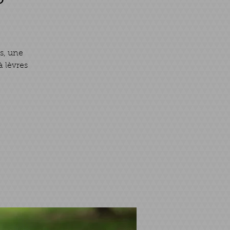
rs, une
 lèvres