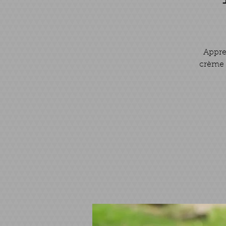
Appren
crème 