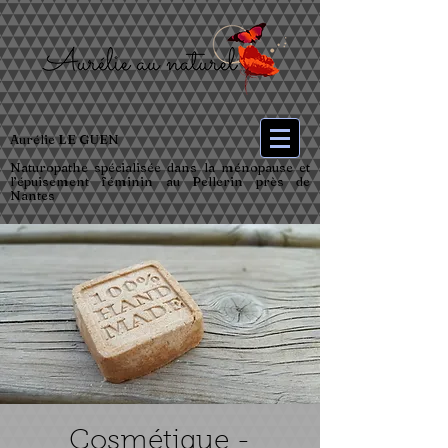
Aurélie LE GUEN
Naturopathe spécialisée dans la ménopause et
l’épuisement féminin au Pellerin près de
Nantes
Cosmétique -