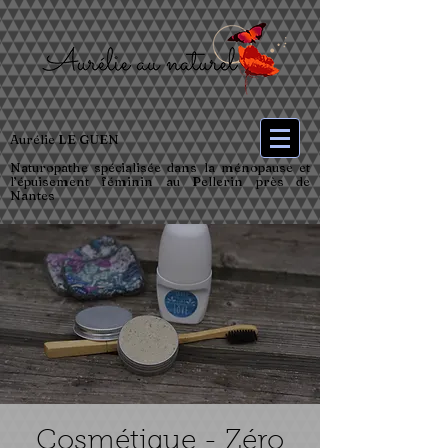
Aurélie LE GUEN
Naturopathe spécialisée dans la ménopause et
l’épuisement féminin au Pellerin près de
Nantes
Cosmétique - Zéro