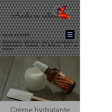
Aurélie LE GUEN
Naturopathe spécialisée dans la ménopause et
l’épuisement féminin au Pellerin près de
Nantes
Crème hydratante