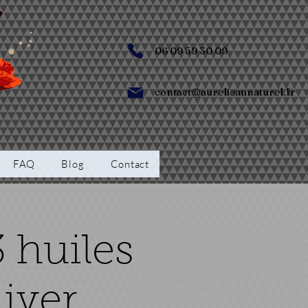
06 09 59 30 09
contact@aurelieaunaturel.fr
FAQ
Blog
Contact
 huiles
hiver