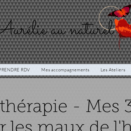
PRENDRE RDV
Mes accompagnements
Les Ateliers
hérapie - Mes 3
r les maux de l'