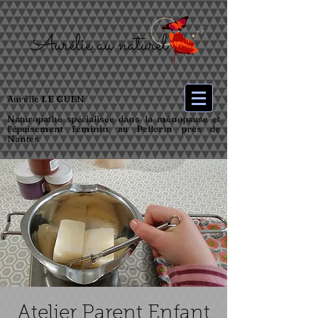
Aurélie LE GUEN
Naturopathe spécialisée dans la ménopause et
l’épuisement féminin au Pellerin près de
Nantes
Atelier Parent Enfant