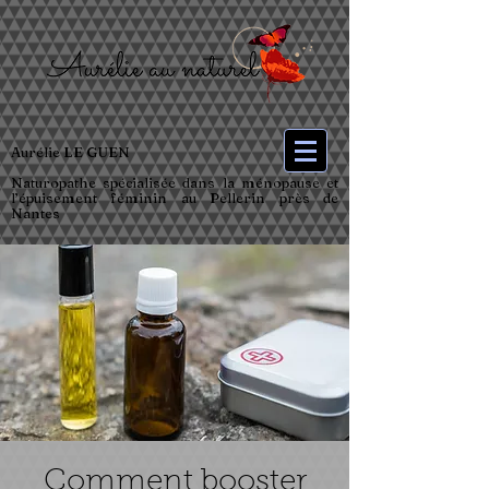
Aurélie LE GUEN
Naturopathe spécialisée dans la ménopause et
l’épuisement féminin au Pellerin près de
Nantes
Comment booster