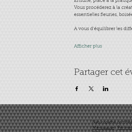
Ensuite, place à la pratiq
Vous procéderez à la créa
essentielles fleuries, boisée
A vous d'équilibrer les dif
Afficher plus
Partager cet 
Naturopathe certifiée
Ménopause
·
Périmé