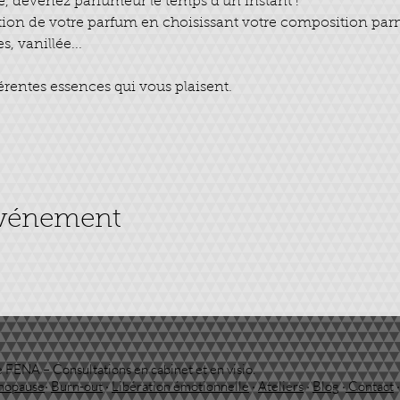
ue, devenez parfumeur le temps d'un instant ! 
tion de votre parfum en choisissant votre composition par
s, vanillée... 
férentes essences qui vous plaisent.
événement
 FENA – Consultations en cabinet et en visio.
nopause
·
Burn-out
·
Libération émotionnelle
·
Ateliers
·
Blog
·
Contact