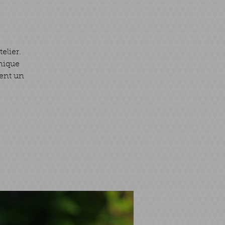
elier.
unique
sent un