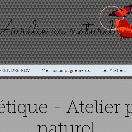
PRENDRE RDV
Mes accompagnements
Les Ateliers
ique - Atelier
naturel