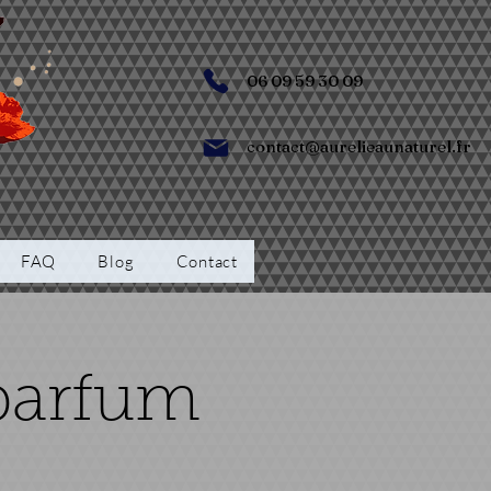
06 09 59 30 09
contact@aurelieaunaturel.fr
FAQ
Blog
Contact
 parfum