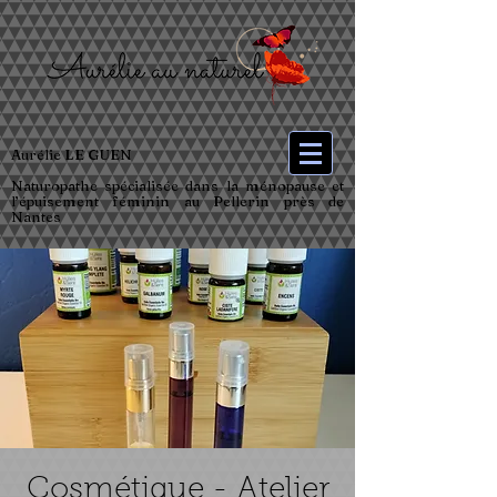
Aurélie LE GUEN
Naturopathe spécialisée dans la ménopause et
l’épuisement féminin au Pellerin près de
Nantes
Cosmétique - Atelier