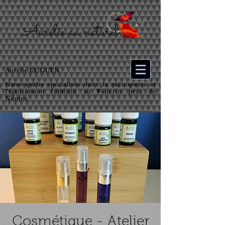
Aurélie LE GUEN
Naturopathe spécialisée dans la ménopause et
l’épuisement féminin au Pellerin près de
Nantes
Cosmétique - Atelier