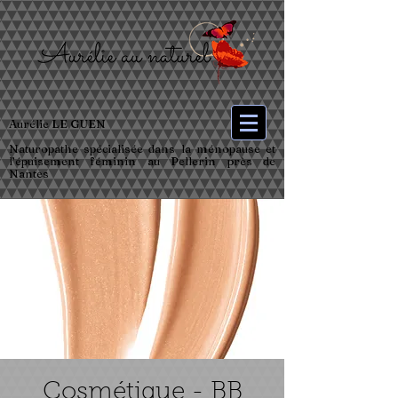
Aurélie LE GUEN
Naturopathe spécialisée dans la ménopause et
l’épuisement féminin au Pellerin près de
Nantes
Cosmétique - BB