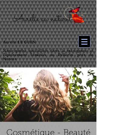
Aurélie LE GUEN
Naturopathe spécialisée dans la ménopause et
l’épuisement féminin au Pellerin près de
Nantes
Cosmétique - Beauté