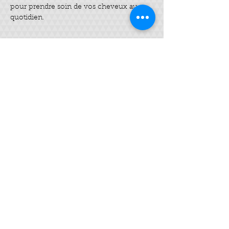
pour prendre soin de vos cheveux au 
Billets
Complet
Type de billet
beauté des cheveux
Prix
35,00 €
Cet événement est complet
Partager cet événement