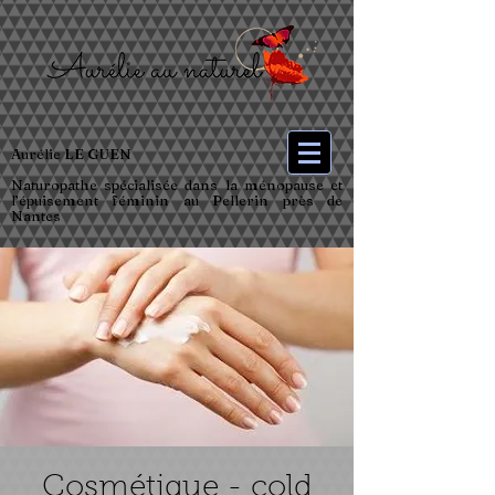
Aurélie LE GUEN
Naturopathe spécialisée dans la ménopause et
l’épuisement féminin au Pellerin près de
Nantes
Cosmétique - cold