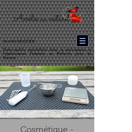
Aurélie LE GUEN
Naturopathe spécialisée dans la ménopause et
l’épuisement féminin au Pellerin près de
Nantes
Cosmétique -