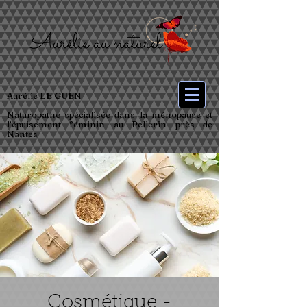
Aurélie LE GUEN
Naturopathe spécialisée dans la ménopause et
l’épuisement féminin au Pellerin près de
Nantes
Cosmétique -