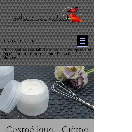
Aurélie LE GUEN
Naturopathe spécialisée dans la ménopause et
l’épuisement féminin au Pellerin près de
Nantes
Cosmétique - Crème