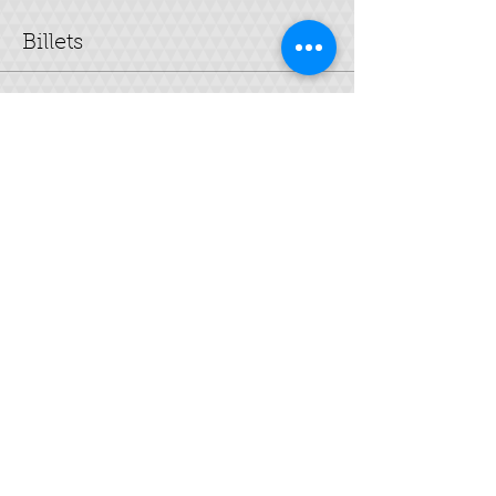
Billets
Complet
Type de billet
Crème Hydratante
personnalisée
Plus d'info
Prix
25,00 €
Cet événement est complet
Partager cet événement