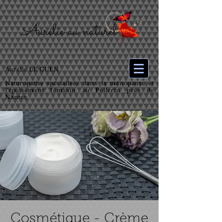
Aurélie LE GUEN
Naturopathe spécialisée dans la ménopause et
l’épuisement féminin au Pellerin près de
Nantes
Cosmétique - Crème