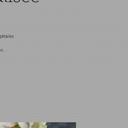
gétales
...