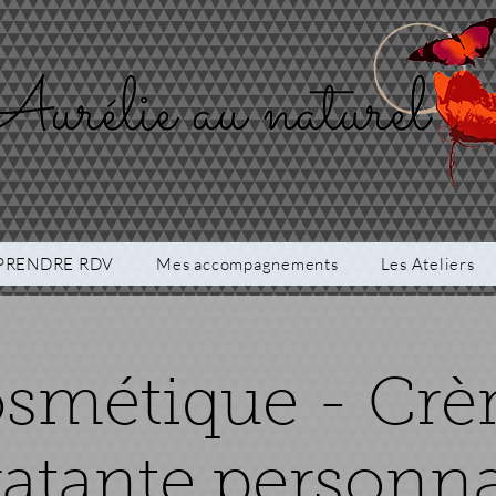
PRENDRE RDV
Mes accompagnements
Les Ateliers
smétique - Cr
atante personna