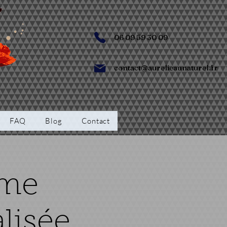
06 09 59 30 09
contact@aurelieaunaturel.fr
FAQ
Blog
Contact
ème
lisée