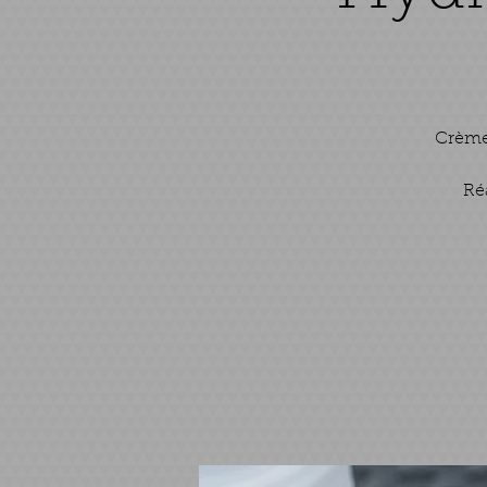
Crème 
Ré