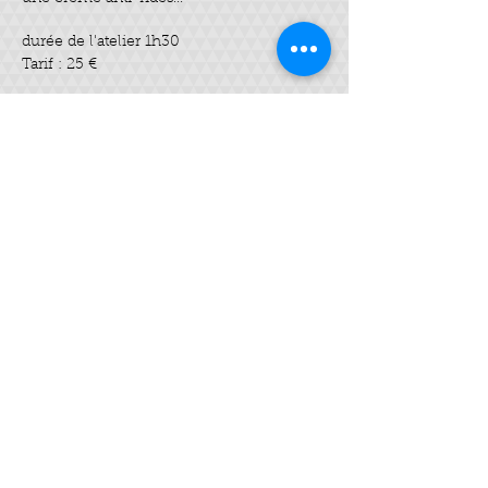
durée de l'atelier 1h30
Tarif : 25 €
Billets
Vente expirée
Type de billet
Crème Hydratante
personnalisée
Prix
20,00 €
Partager cet événement