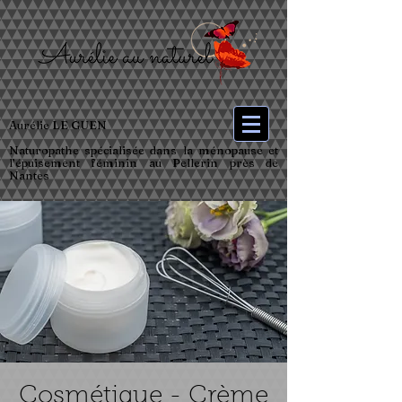
Aurélie LE GUEN
Naturopathe spécialisée dans la ménopause et
l’épuisement féminin au Pellerin près de
Nantes
Cosmétique - Crème