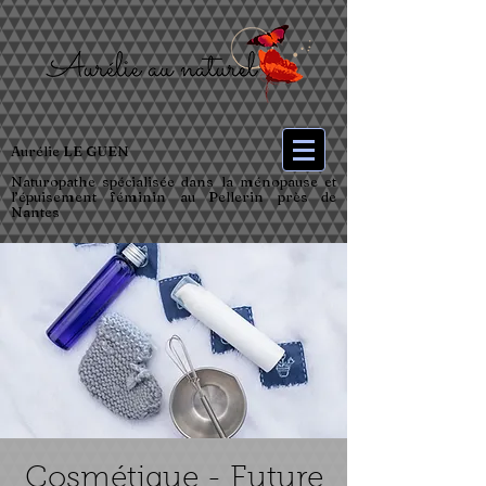
Aurélie LE GUEN
Naturopathe spécialisée dans la ménopause et
l’épuisement féminin au Pellerin près de
Nantes
Cosmétique - Future