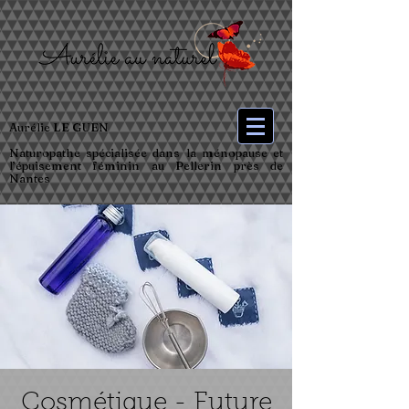
Aurélie LE GUEN
Naturopathe spécialisée dans la ménopause et
l’épuisement féminin au Pellerin près de
Nantes
Cosmétique - Future