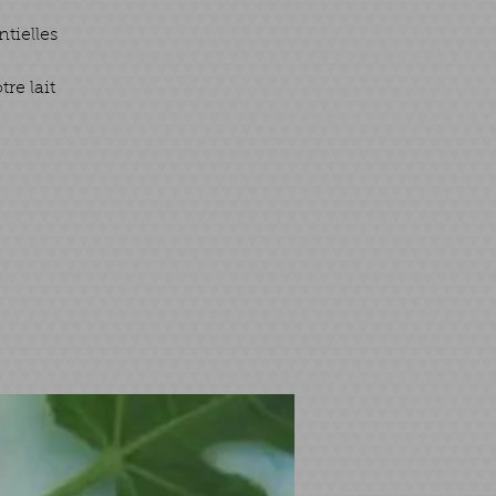
ntielles
re lait