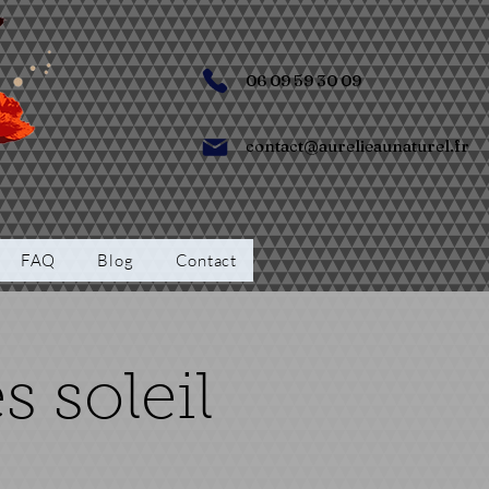
06 09 59 30 09
contact@aurelieaunaturel.fr
FAQ
Blog
Contact
 soleil