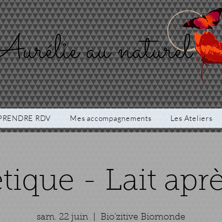
PRENDRE RDV
Mes accompagnements
Les Ateliers
ique - Lait après
sam. 22 juin
  |  
Bio'zitive Biomonde