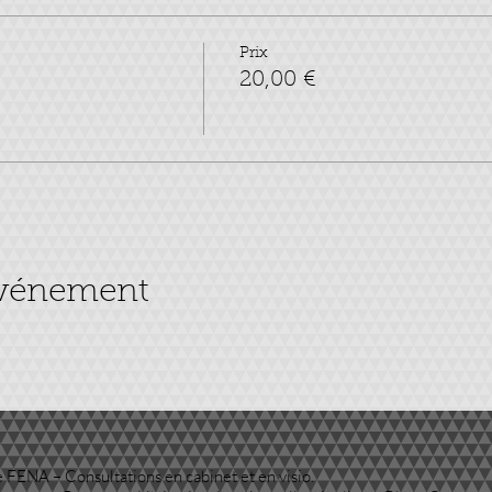
Prix
20,00 €
événement
 FENA – Consultations en cabinet et en visio.