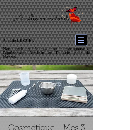
Aurélie LE GUEN
Naturopathe spécialisée dans la ménopause et
l’épuisement féminin au Pellerin près de
Nantes
Cosmétique - Mes 3