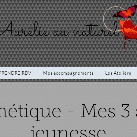
PRENDRE RDV
Mes accompagnements
Les Ateliers
étique - Mes 3 
jeunesse