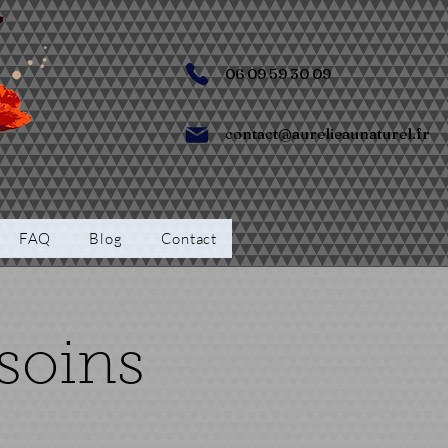
06 09 59 30 09
contact@aurelieaunaturel.fr
FAQ
Blog
Contact
soins