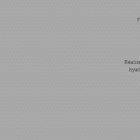
m
Réalis
hyal