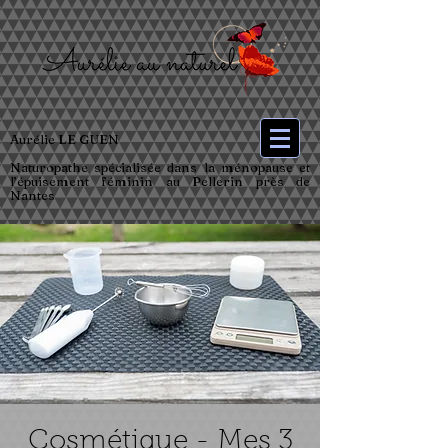
Aurélie LE GUEN
Naturopathe spécialisée dans la ménopause et
l’épuisement féminin au Pellerin près de
Nantes
Cosmétique - Mes 3