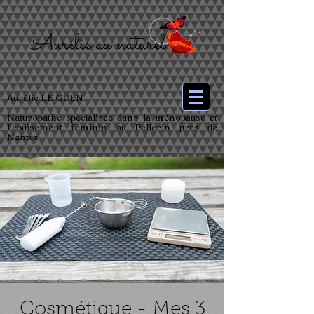
Aurélie LE GUEN
Naturopathe spécialisée dans la ménopause et
l’épuisement féminin au Pellerin près de
Nantes
Cosmétique - Mes 3