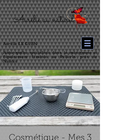
Aurélie LE GUEN
Naturopathe spécialisée dans la ménopause et
l’épuisement féminin au Pellerin près de
Nantes
Cosmétique - Mes 3