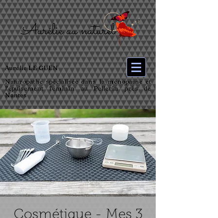
Aurélie LE GUEN
Naturopathe spécialisée dans la ménopause et
l’épuisement féminin au Pellerin près de
Nantes
Cosmétique - Mes 3