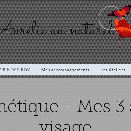
PRENDRE RDV
Mes accompagnements
Les Ateliers
étique - Mes 3 
visage