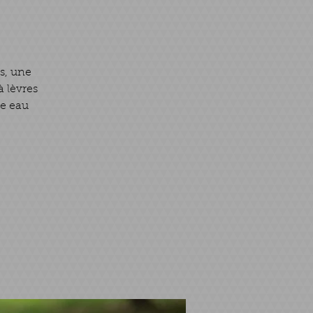
rs, une
 lèvres
ne eau