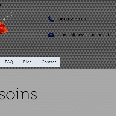
06 09 59 30 09
contact@aurelieaunaturel.fr
FAQ
Blog
Contact
soins