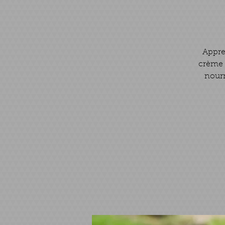
Appren
crème 
nourr