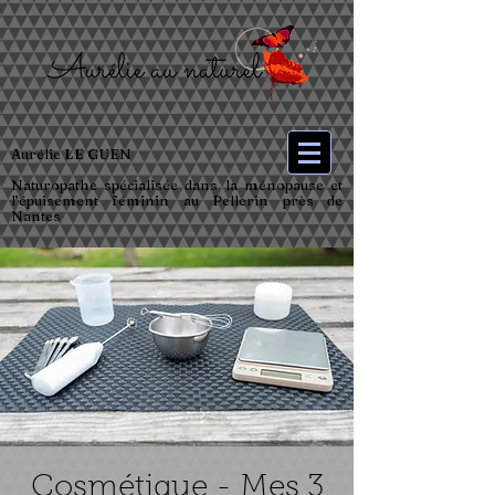
Aurélie LE GUEN
Naturopathe spécialisée dans la ménopause et
l’épuisement féminin au Pellerin près de
Nantes
Cosmétique - Mes 3