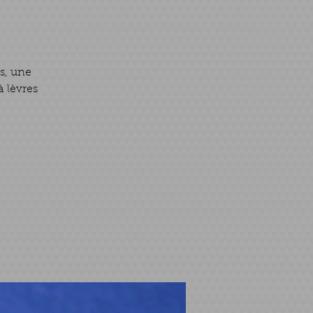
rs, une
 lèvres