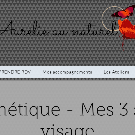
PRENDRE RDV
Mes accompagnements
Les Ateliers
étique - Mes 3 
visage