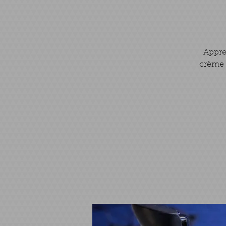
Appren
crème 