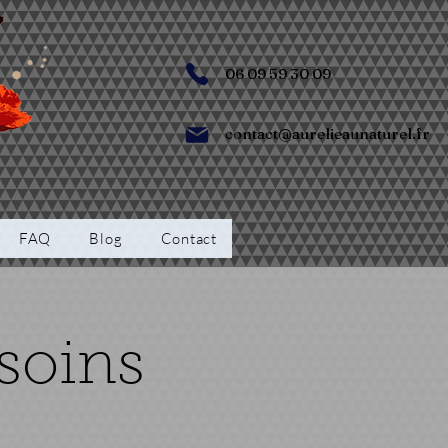
06 09 59 30 09
contact@aurelieaunaturel.fr
FAQ
Blog
Contact
soins