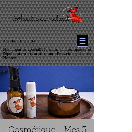
Aurélie LE GUEN
Naturopathe spécialisée dans la ménopause et
l’épuisement féminin au Pellerin près de
Nantes
Cosmétique - Mes 3