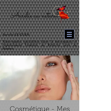
Aurélie LE GUEN
Naturopathe spécialisée dans la ménopause et
l’épuisement féminin au Pellerin près de
Nantes
Cosmétique - Mes