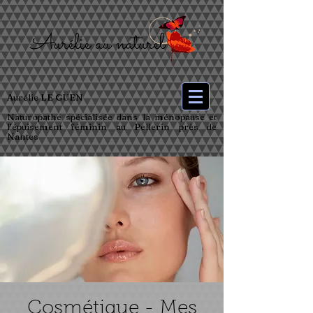
Aurélie LE GUEN
Naturopathe spécialisée dans la ménopause et
l’épuisement féminin au Pellerin près de
Nantes
Cosmétique - Mes