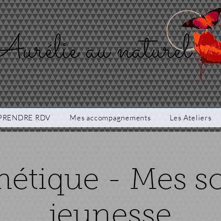
PRENDRE RDV
Mes accompagnements
Les Ateliers
étique - Mes so
jeunesse