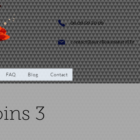
06 09 59 30 09
contact@aurelieaunaturel.fr
FAQ
Blog
Contact
ins 3