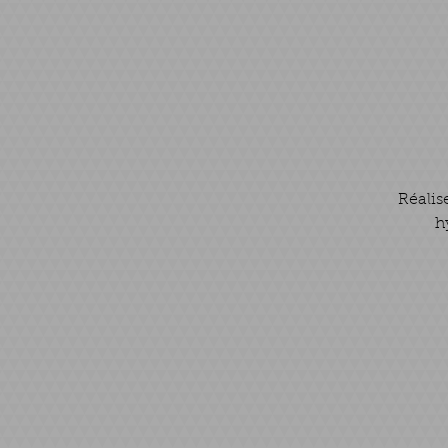
Réalis
h