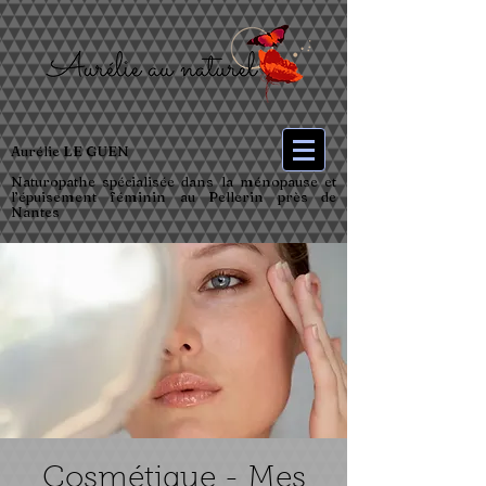
Aurélie LE GUEN
Naturopathe spécialisée dans la ménopause et
l’épuisement féminin au Pellerin près de
Nantes
Cosmétique - Mes