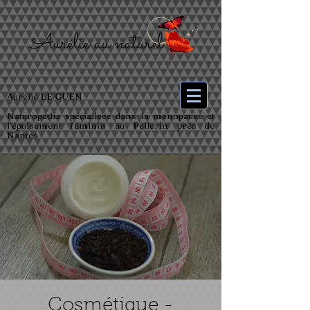
Aurélie LE GUEN
Naturopathe spécialisée dans la ménopause et
l’épuisement féminin au Pellerin près de
Nantes
Cosmétique -