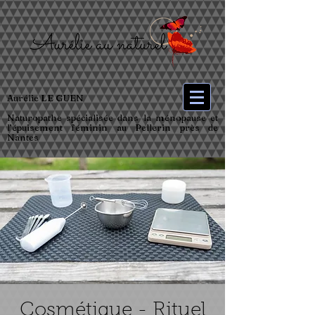
Aurélie LE GUEN
Naturopathe spécialisée dans la ménopause et
l’épuisement féminin au Pellerin près de
Nantes
Cosmétique - Rituel