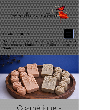
Aurélie LE GUEN
Naturopathe spécialisée dans la ménopause et
l’épuisement féminin au Pellerin près de
Nantes
Cosmétique -