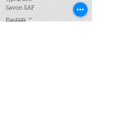
Type de billet
Savon SAF
Plus d'info
Prix
50,00 €
Quantité
Total
0,00 €
Passer la commande
Partager cet événement