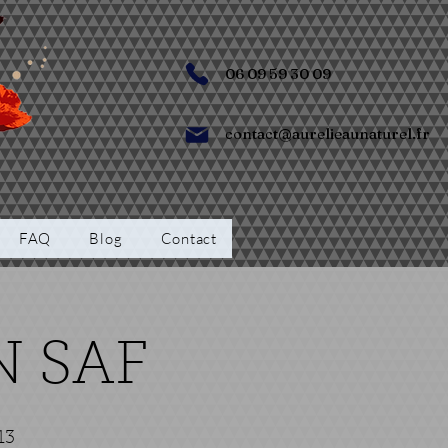
06 09 59 30 09
contact@aurelieaunaturel.fr
FAQ
Blog
Contact
N SAF
13