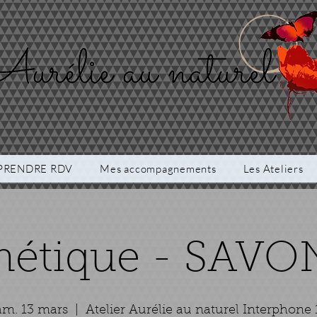
PRENDRE RDV
Mes accompagnements
Les Ateliers
étique - SAVO
am. 13 mars
  |  
Atelier Aurélie au naturel Interphone 